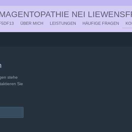
 MAGENTOPATHIE NEI LIEWENS
F5DF13
ÜBER MICH
LEISTUNGEN
HÄUFIGE FRAGEN
KO
h
gen stehe
taktieren Sie